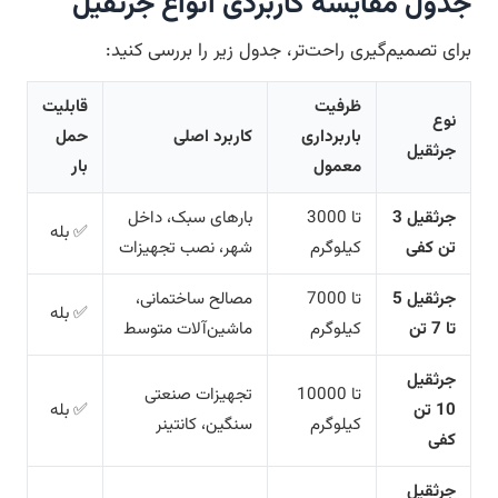
جدول مقایسه کاربردی انواع جرثقیل
برای تصمیم‌گیری راحت‌تر، جدول زیر را بررسی کنید:
ظرفیت
قابلیت
نوع
باربرداری
کاربرد اصلی
حمل
جرثقیل
معمول
بار
جرثقیل 3
تا 3000
بارهای سبک، داخل
✅ بله
تن کفی
کیلوگرم
شهر، نصب تجهیزات
جرثقیل 5
تا 7000
مصالح ساختمانی،
✅ بله
تا 7 تن
کیلوگرم
ماشین‌آلات متوسط
جرثقیل
تا 10000
تجهیزات صنعتی
10 تن
✅ بله
کیلوگرم
سنگین، کانتینر
کفی
جرثقیل